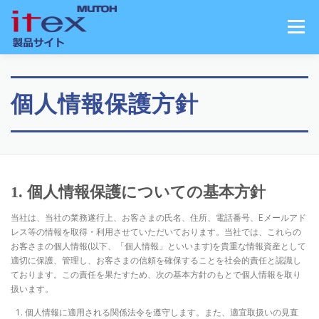
コ
ン
メニュー
テ
ン
ツ
へ
ス
個人情報保護方針
キ
ッ
プ
1. 個人情報保護についての基本方針
当社は、当社の業務遂行上、お客さまの氏名、住所、電話番号、Eメールアド
レス等の情報を取得・利用させていただいております。当社では、これらの
お客さまの個人情報(以下、「個人情報」といいます)を貴重な情報資産として
適切に保護、管理し、お客さまの信頼を確保することを社会的責任と認識し
ております。この責任を果たすため、次の基本方針のもとで個人情報を取り
扱います。
個人情報に適用される関係法令を遵守します。また、適宜取扱いの見直