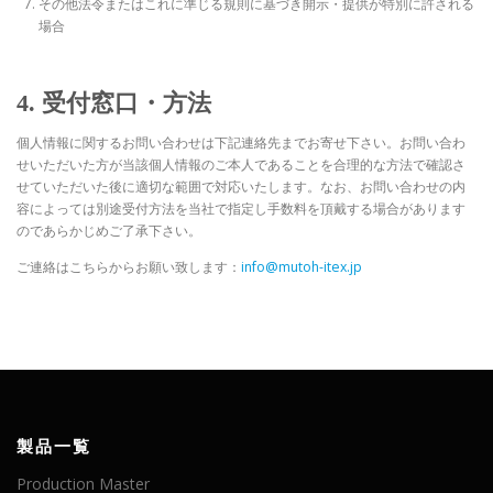
その他法令またはこれに準じる規則に基づき開示・提供が特別に許される
場合
4. 受付窓口・方法
個人情報に関するお問い合わせは下記連絡先までお寄せ下さい。お問い合わ
せいただいた方が当該個人情報のご本人であることを合理的な方法で確認さ
せていただいた後に適切な範囲で対応いたします。なお、お問い合わせの内
容によっては別途受付方法を当社で指定し手数料を頂戴する場合があります
のであらかじめご了承下さい。
ご連絡はこちらからお願い致します：
info@mutoh-itex.jp
製品一覧
Production Master